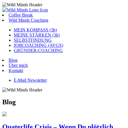
Coffee Break
Wild Minds Coaching
MEIN KOMPASS (3h)
MEINE STÄRKEN (3h)
SELBSTFINDUNG
JOBCOACHING (AVGS)
GRÜNDER-COACHING
Blog
Über mich
Kontakt
E-Mail Newsletter
Blog
Quaterlife Crisis – Wenn Du plötzlich